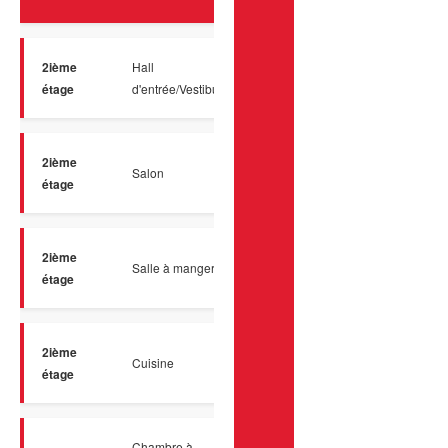
2ième
Hall
Céramique
6.0 x 5.8 
étage
d'entrée/Vestibule
2ième
Salon
Plancher flottant
15.3 x 15
étage
2ième
Salle à manger
Céramique
10.8 x 12
étage
2ième
Cuisine
Céramique
10.9 x 9.
étage
Chambre à