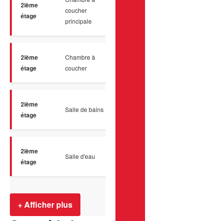
2ième
coucher
Plancher flottant
16.0 x 11
étage
principale
2ième
Chambre à
Plancher flottant
10.11 x 1
étage
coucher
2ième
Salle de bains
Céramique
8.6 x 12.
étage
2ième
Salle d'eau
Céramique
5.2 x 7.1
étage
+ Afficher plus