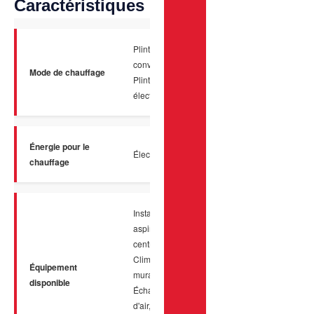
Caractéristiques
Plinthes à
convection,
Mode de chauffage
Plinthes
électriques
Énergie pour le
Électricité
chauffage
Installation
aspirateur
central,
Climatiseur
Équipement
mural,
disponible
Échangeur
d'air, Porte