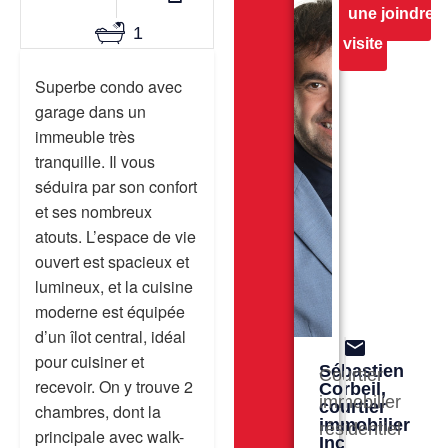
une
joindre
1
visite
Superbe condo avec
garage dans un
immeuble très
tranquille. Il vous
séduira par son confort
et ses nombreux
atouts. L’espace de vie
ouvert est spacieux et
lumineux, et la cuisine
moderne est équipée
d’un îlot central, idéal
pour cuisiner et
Sébastien
Courtier
recevoir. On y trouve 2
Corbeil,
immobilier
courtier
chambres, dont la
immobilier
résidentiel
principale avec walk-
Inc