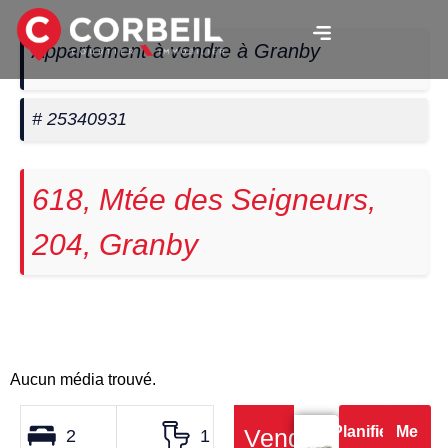
Appartement à vendre à Granby
# 25340931
618, Mtée des Seigneurs,
204, Granby
Aucun média trouvé.
Planifier
Me
Vendu
2
1