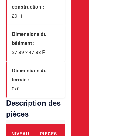
construction :
2011
Dimensions du
bâtiment :
27.89 x 47.83 P
Dimensions du
terrain :
0x0
Description des
pièces
NIVEAU
PIÈCES
PLANCHERS
DIMEN