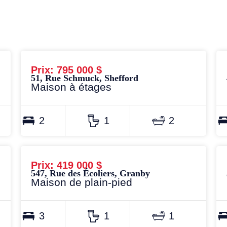
Prix: 795 000 $
51, Rue Schmuck, Shefford
Maison à étages
2
1
2
Prix: 419 000 $
547, Rue des Écoliers, Granby
Maison de plain-pied
3
1
1