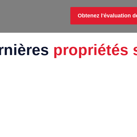
Obtenez l'évaluation d
rnières
propriétés 